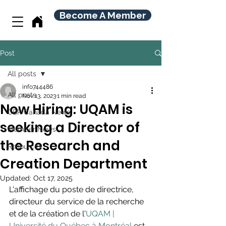
Become A Member
Post
All posts
info744486
All posts
Nov 13, 2023
1 min read
Now Hiring: UQAM is
CBR Canada News
seeking a Director of
Member News
the Research and
Resources
Creation Department
Updated:
Oct 17, 2025
L'affichage du poste de directrice, 
directeur du service de la recherche 
et de la création de l'
UQAM | 
Université du Québec à Montréal
 est 